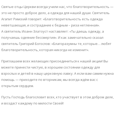
Святые отцы Церкви всегда учили нас, что благотворительность —
это не просто доброе дело, а одежда для нашей души. Святитель
Агапит Римский говорит: «Благотворительность есть одежда
неветшающая, и сострадание к бедным – риза нетленная».
А святитель Иоанн Златоуст наставляет: «Ты даешь одежду, а
получаешь одеяние бессмертия». И как замечательно сказал
святитель Григорий Богослов: «Благоразумны те, которые… любят
благотворительность, которая никогда не изменит».
Приглашаем всех желающих присоединиться к нашей акции! Вы
можете принести чистую, в хорошем состоянии одежду для
взрослых и детей в нашу церковную лавку. А если вам самим нужна
помощь — приходите по вторникам, мы всегда ждём вас с
открытым сердцем.
Пусть Господь благословит всех, кто участвует в этом добром деле,
и воздаст каждому по милости Своей!