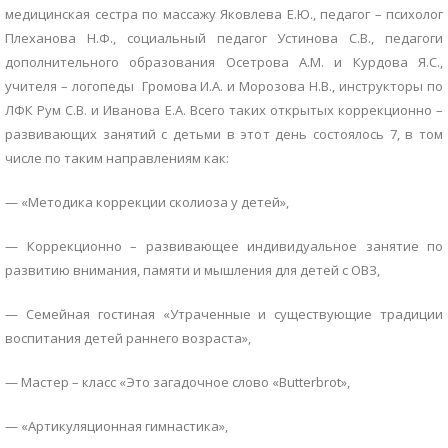
медицинская сестра по массажу Яковлева Е.Ю., педагог – психолог
Плеханова Н.Ф., социальный педагог Устинова С.В., педагоги
дополнительного образования Осетрова А.М. и Курдова Я.С.,
учителя – логопеды Громова И.А. и Морозова Н.В., инструкторы по
ЛФК Рум С.В. и Иванова Е.А. Всего таких открытых коррекционно –
развивающих занятий с детьми в этот день состоялось 7, в том
числе по таким направлениям как:
— «Методика коррекции сколиоза у детей»,
— Коррекционно – развивающее индивидуальное занятие по
развитию внимания, памяти и мышления для детей с ОВЗ,
— Семейная гостиная «Утраченные и существующие традиции
воспитания детей раннего возраста»,
— Мастер – класс «Это загадочное слово «Butterbrot»,
— «Артикуляционная гимнастика»,