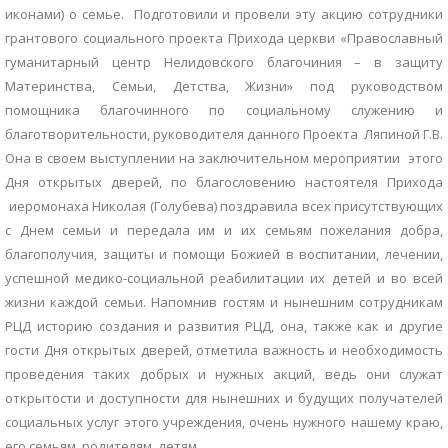
иконами) о семье. Подготовили и провели эту акцию сотрудники
грантового социального проекта Прихода церкви «Православный
гуманитарный центр Нелидовского благочиния – в защиту
Материнства, Семьи, Детства, Жизни» под руководством
помощника благочинного по социальному служению и
благотворительности, руководителя данного Проекта Ляпиной Г.В.
Она в своем выступлении на заключительном мероприятии этого
Дня открытых дверей, по благословению настоятеля Прихода
иеромонаха Николая (Голубева) поздравила всех присутствующих
с Днем семьи и передала им и их семьям пожелания добра,
благополучия, защиты и помощи Божией в воспитании, лечении,
успешной медико-социальной реабилитации их детей и во всей
жизни каждой семьи. Напомнив гостям и нынешним сотрудникам
РЦД историю создания и развития РЦД, она, также как и другие
гости Дня открытых дверей, отметила важность и необходимость
проведения таких добрых и нужных акций, ведь они служат
открытости и доступности для нынешних и будущих получателей
социальных услуг этого учреждения, очень нужного нашему краю,
его семьям, родителям, детям.