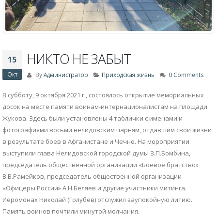
НИКТО НЕ ЗАБЫТ
15
Окт
By
Администратор
Приходская жизнь
0 Comments
В субботу, 9 октября 2021 г., состоялось открытие мемориальных
досок на месте памяти воинам-интернационалистам на площади
Жукова. Здесь были установлены 4 таблички с именами и
фотографиями восьми нелидовским парням, отдавшим свои жизни
в результате боев в Афганистане и Чечне. На мероприятии
выступили глава Нелидовской городской думы З.П.Бомбина,
председатель общественной организации «Боевое братство»
В.В.Рамейков, председатель общественной организации
«Офицеры России» А.Н.Беляев и другие участники митинга.
Иеромонах Николай (Голубев) отслужил заупокойную литию.
Память воинов почтили минутой молчания.