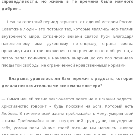
справедливости, но жизнь в те времена была намного
добрее…
— Нельзя советский период отрывать от единой истории России.
Советские люди – это потомки тех, которые являлись носителями
внутреннего мира, сотканного веками Святой Руси. Благодаря
накопленному ими духовному потенциалу, страна смогла
продвинуться на три поколения в построении нового общества, а
потом запал кончился, и началась анархия. До сих пор пожинаем
плоды той свободы, не ограниченной нравственными нормами.
—
Владыка, удавалось ли Вам пережить радость, которая
делала незначительными все земные потери
?
— Смысл нашей жизни заключается вовсе не в искании радости.
Христианство говорит – будь похожим на Бога, Который есть
Любовь. В течение всей жизни приближайся к Нему, умеряя свой
эгоизм. Приближайся через внутренний труд души, понуждение
себя, усилия воли. Иначе своей жизнью мы напишем «новое