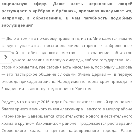
социальную сферу. Даже часть церковных людей
рассуждает о «рёбрах и брёвнах», призывая вкладываться,
например, в образование. В чем пагубность подобных
заблуждений?
— Дело в том, что по-своему правы и те, и эти. Мне кажется, нам не
следует увлекаться восстановлением старинных заброшенных
церквей в обезлюдевших местах — сохранение объектов
культурного наследия, в первую очередь, забота государства. Мы
строим храмы там, где сегодня есть население, поскольку Церковь
— это пастырское общение с людьми. Жизнь Церкви — в первую
очередь приходская жизнь. Народ именно через храм приходит к
Евхаристии – таинству соединения со Христом.
Радует, что в конце 2016 года в Ржеве появился новый храм во имя
благоверного великого князя Александра Невского в микрорайоне
«гарнизона». Завершается строительство нового вместительного
храма в крупном Захолынском районе. Продолжается реставрация
Смоленского храма в центре кафедрального города. Разве