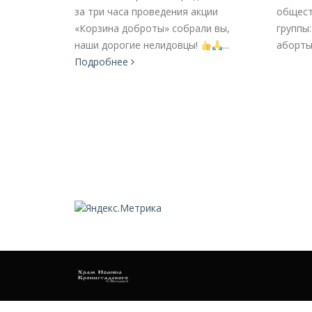
за три часа проведения акции
общест
инике ГБУЗ
«Корзина доброты» собрали вы,
группы
я районная
наши дорогие нелидовцы!
...
аборты,
под
Подробнее
ого