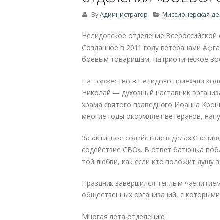
By
Администратор
Миссионерская де
Нелидовское отделение Всероссийской
Созданное в 2011 году ветеранами Афга
боевым товарищам, патриотическое вос
На торжество в Нелидово приехали колл
Николай — духовный наставник организ
храма святого праведного Иоанна Крон
многие годы окормляет ветеранов, напу
За активное содействие в делах Специа
содействие СВО». В ответ батюшка побл
той любви, как если кто положит душу з
Праздник завершился теплым чаепитием
общественных организаций, с которым
Многая лета отделению!