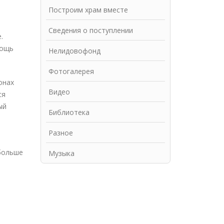
Построим храм вместе
Сведения о поступлении
.
мощь
Нелидовофонд
Фотогалерея
онах
Видео
ся
ый
Библиотека
Разное
 больше
Музыка