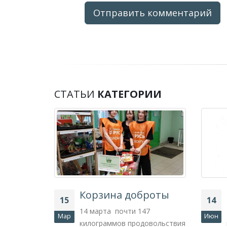
СТАТЬИ
КАТЕГОРИИ
ого
Корзина доброты
15
14
14 марта почти 147
Мар
Июн
килограммов продовольствия
овской