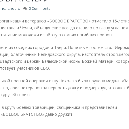
ятельность
0 Comments
 организации ветеранов «БОЕВОЕ БРАТСТВО» отметило 15-летие
нистана и Чечни, объединение всегда ставило во главу угла по
питание молодежи и заботу о семьях погибших воинов.
еги из соседних городов и Твери. Почетным гостем стал Иером
ации, благочинный Нелидовского округа, настоятель строящего
штадтского и церкви Балыкинской иконы Божией Матери, котор
тствует участников СВО.
льной военной операции отцу Николаю была вручена медаль «За
агодарил ветеранов за верность долгу и подчеркнул, что «нет
а друзей своих».
 в кругу боевых товарищей, священника и представителей
и «БОЕВОЕ БРАТСТВО» давно дружит.