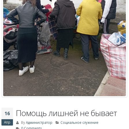
Помощь лишней не бывает
16
Апр
By
Администратор
Социальное служение
0 Comments