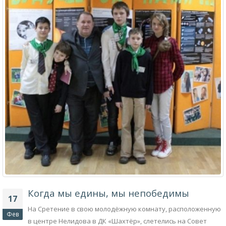
Когда мы едины, мы непобедимы
17
На Сретение в свою молодёжную комнату, расположенную
Фев
в центре Нелидова в ДК «Шахтёр», слетелись на Совет