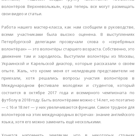
волонтёров Верхневольжья», куда теперь все могут размещать
свои видео и статьи.
Работа нашего мастер-класса, как нам сообщили в руководстве,
всеми участниками была высоко оценена. В выступлениях
Петербургской делегации прозвучали слова о «серебряных
волонтёрах» — это волонтёры старшего возраста. Собственно, это
движение там и зародилось. Выступили волонтёры из Москвы,
Украинской и Карельской диаспор, которые рассказали о своём
опыте. Жаль, что кроме меня от нелидовцев представители не
приехали, хотя решались вопросы участия волонтёров в
Международном фестивале молодёжи и студентов, который
состоится в октябре 2017 года и всемирного чемпионата по
футболу в 2018 году. Быть волонтёрами можно с 14 лет, но поэтапно
— с 16 и 18 лет — у них увеличиваются функции. Самое трудное для
волонтеров на этих международных встречах- знание английского
языка, хотя его можно заменить ещё несколькими.
Хочется напомнить землякам, что в некоторых странах