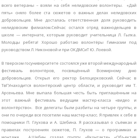
всего ветераны – взяли на себя нелидовские волонтеры. «Дай
пять» сняло более ста сюжетов о важных делах нелидовских
добровольцев. Мне досталась ответственная доля руководить
нелидовским филиалом.Сейчас остался отряд важнодельцев в
школе — интернате, которым руководит учительница Л. Гылка.
Молодцы ребята! Хорошо работаю волонтёры Гимназии под
руководством Л. Никоновой и при ОКДМСиТ Ю. Лоевой.
В тверском госуниверситете состоялся уже второй международный
фестиваль волонтёров, посвящённый Всемирному дню
добровольцев. Открыл его ректор Белоцерковский. Сейчас в
ТвГУнаходится волонтёрский центр области, и руководит им Т.
Арсеньева. Мне выпала большая честь быть приглашённым на
этот важный фестиваль ведущим мастер-класса «видео и
волонтёрство». Все делегаты были разбиты на четыре группы, и
они по очереди все посетили наш мастер-класс. Я привлек к себе в
помощники П. Глухова и А. Шебина. Я рассказывал о съёмках и
правилах построениях сюжетов, П. Глухов — о программах и
монтаже, А.Шебин создал группу «Вконтакте» «Объектив