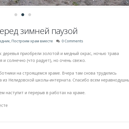
Телеканал «На
23
Нелидово»
Ноя