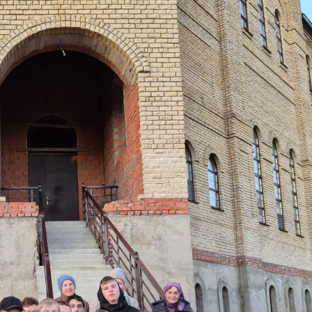
 и солнечно (что радует), но очень свежо.
ботники на строящемся храме. Вчера там снова трудились
а из Нелидовской школы-интерната. Спасибо всем неравнодушн
ем наступит и перерыв в работах на храме.
есте