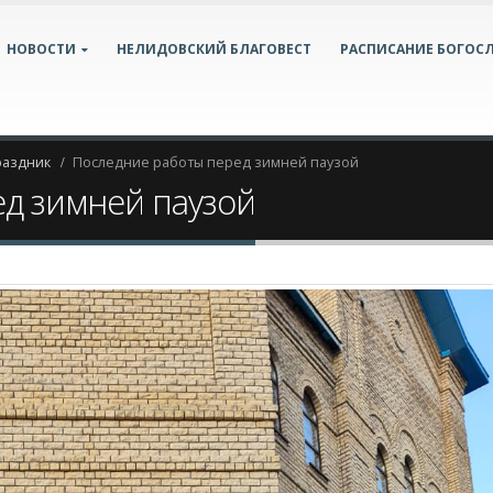
НОВОСТИ
НЕЛИДОВСКИЙ БЛАГОВЕСТ
РАСПИСАНИЕ БОГОС
раздник
Последние работы перед зимней паузой
д зимней паузой
еред зимней паузой
здник
,
Построим храм вместе
0 Comments
а: деревья приобрели золотой и медный окрас, ночью трава