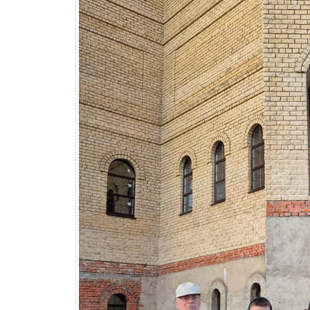
покрывается морозным инеем. Днем хотя
Однако по вторникам еще проходят суб
добровольцы, в числе которых — ребят
Теплый сезон завершается, а вместе с т
Фото и видео группы Достроим храм вм
Поделиться
Author
Администратор