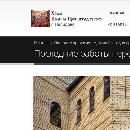
ГЛАВНАЯ
КОНТАКТЫ
Главная
Построим храм вместе
,
Какой сегодня п
Последние работы пере
Последние работы п
01
Окт
By
Администратор
Какой сегодня пра
Осень все больше вступает в свои прав