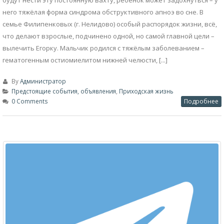
будут нести эту постоянную вахту, ребёнок может задохнуться – у
него тяжёлая форма синдрома обструктивного апноэ во сне. В
семье Филипенковых (г. Нелидово) особый распорядок жизни, всё,
что делают взрослые, подчинено одной, но самой главной цели –
вылечить Егорку. Мальчик родился с тяжёлым заболеванием –
гематогенным остиомиелитом нижней челюсти, [...]
By
Администратор
Предстоящие события, объявления
,
Приходская жизнь
0 Comments
Подробнее