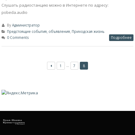
Слушать радиостанцию можно в Интернете по адресу:
pobeda.audio
By
Администратор
Предстоящие события, объявления
,
Приходская жизнь
0 Comments
Подробнее
…
1
7
8