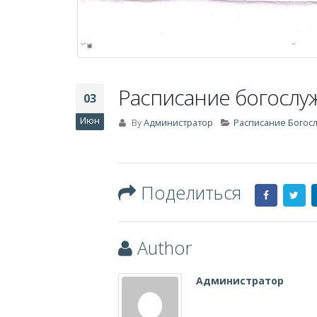
Расписание богослуж
03
Июн
By
Администратор
Расписание Богос
Поделиться
Author
Администратор