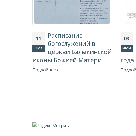
Расписание
11
03
й в
богослужений в
Июл
Июн
 церкви
церкви Балыкинской
иконы Божией Матери
года
7 по 13
Подробнее
Подро
а