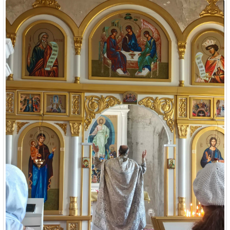
Доскач вместе с поэтом Евгением Борисовичем Олейником
посетили семейный центр и Нелидовскую школу-интернат. Тамара
Васильевна рассказала ребятам о святых равноапостольных
Кирилле и Мефодии, о духовных истоках праздника и значении
славянской азбуки для всего нашего народа. Евгений Борисович
прочитал свои стихи, написанные с любовью к детям, и вместе [...]
By
Администратор
Миссионерская деятельность
0 Comments
Подробнее