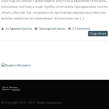
«С нами во все дни»: праздник
22
Вознесения Господня в храме
Май
Иоанна Кронштадтского
В этом году православные христиане отмечали один из 12 главных
(двунадесятых) праздников – Вознесение Господне – 21 мая. В
Нелидове богослужение в честь этого события состоялось в храме
святого праведного Иоанна Кронштадтского. Его совершили
иеромонах Николай Голубев, протоиерей Андрей Крылов и иерей
Сергий Новиков. Праздник Вознесения Господня переходящий, и в
2026 году он совпал с днём памяти апостола и евангелиста Иоанна
Богослова, поэтому в ходе службы сочетались праздничные тексты
обоих событий. Как следовало из проповеди иеромонаха Николая,
многие ошибочно воспринимают Вознесение как [...]
By
Администратор
Приходская жизнь
0 Comments
Подробнее