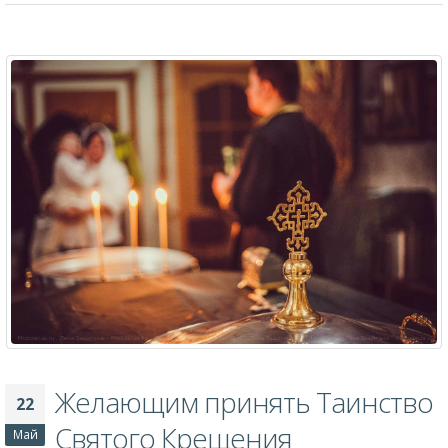
посвященная непреходящим семейным ценностям. Инициатива
собрать дружные семьи города исходила от отделения по работе с
семьёй и детьми «Мой семейный центр», а гостеприимные стены
библиотеки наполнились теплом, радостью и молитвенным
настроением. Среди почётных гостей праздника был протоиерей
Сергий Малышев, служитель Прихода церкви Балыкинской иконы
Божией Матери. Его слово стало духовным центром всего
мероприятия. Батюшка обратился к собравшимся с размышлением
о глубочайшей связи Церкви и семьи, раскрыв [...]
By
Администратор
Миссионерская деятельность
0 Comments
Подробнее