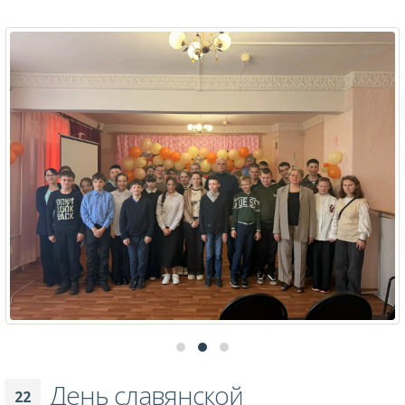
храме Балыкинской иконы Божией Матери города Нелидово
состоялось торжественное богослужение, которое провели
настоятель храма иеромонах Николай (Голубев), протоиерей
Сергий Малышев, протоиерей Андрей Крылов. Для многих людей,
далеких от церковного устава, Пасха ассоциируется лишь с днём
Светлого Христова Воскресения, с куличами и крашеными яйцами.
Однако в православной традиции Воскресение [...]
By
Администратор
Приходская жизнь
0 Comments
Подробнее