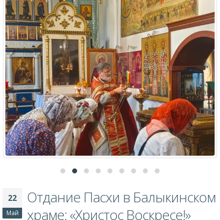
родители ребенка, либо его крестные. Беседы проводит
священник Сергий Новиков в строящемся Храме в честь
св.прав.Иоанна Кронштадтского (ул.Маяковского) каждую субботу
в 14-00. В случае невозможности пройти беседы в указанное
время, можно связаться с отцом Сергием по телефону 8(48266)5-27-
13, 5-57-48, для проведения индивидуальных собеседований
By
Администратор
Предстоящие события, объявления
0 Comments
Подробнее