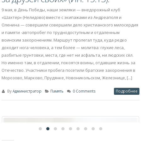
9 мая, в День Победы, наши земляки — внедорожный клуб
«Шахтер» (Нелидово) вместе с экипажами из Андреаполя и
Оленина — совершили совершили дело христианского милосердия
и памяти -автопробег по труднодоступным и отдаленным
воинским захоронениям. Маршрут пролегал туда, куда редко
доходит нога человека, а тем более — молитва: глухие леса,
разбитые грунтовки, места, где нет ни асфальта, ни людских сёл.
Но именно там, в отдалении, покоятся воины, отдавшие жизнь за
Отечество. Участники пробега посетили братские захоронения в
Морозово, Марково, Прудянке, Новоникольском, Железнице, [...]
By
Администратор
Память
0 Comments
Подробнее