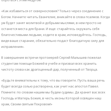
«Как избавиться от сквернословия? Только через соединение с
Богом. Начните читать Евангелие, вникайте в слова псалмов. Когда
ум будет занят молитвой и добрыми мыслями, в нем просто не
останется места для брани. И еще: старайтесь окружать себя
благочестивыми людьми, ходите в храм, исповедуйтесь. Господь,
видя ваше старание, обязательно подаст благодатную силу для
исправления».
В завершение встречи протоиерей Сергий Малышев пожелал
студентам помощи Божией в учебе и призвал всех хранить
чистоту слова как драгоценный дар, полученный от Творца.
«Будьте внимательны к тому, что вы говорите. Пусть ваша речь
будет всегда солью растворена, как учит нас апостол Павел.
Помните: по словам нашим мы будем судимы. Да хранит вас всех
Господь и Матерь Божия, в честь иконы Которой освящен наш
храм, Своим святым Покровом!»