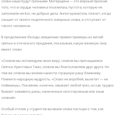
слова наши будут грязными. Матерщина — это верный признак
того, что в сердце человека поселилась пустота, которую не
заполнили ни Бог, ни добрые дела. Ангел-хранитель плачет, когда
слышит от своего подопечного скверные слова, и отступает от
такого человека».
В продолжение беседы священник привел примеры из житий
святых и отеческого предания, показывая, какую великую силу
имеет слово.
«Словом мы исповедуем свою веру, словом мы причащаемся
Святых Христовых Таин, словом мы благословляем друг друга. Но
тем же словом мы можем нанести страшную рану ближнему.
Помните народную мудрость: «Слово не воробей, вылетит — не
поймаешь». Покаяние, конечно, смывает любой грех, но как трудно
бывает заживить раны, нанесенные неосторожным или злым
словом!»
Особый отклик у студентов вызвали слова пастыря о том, как
бороться с этим недугом.