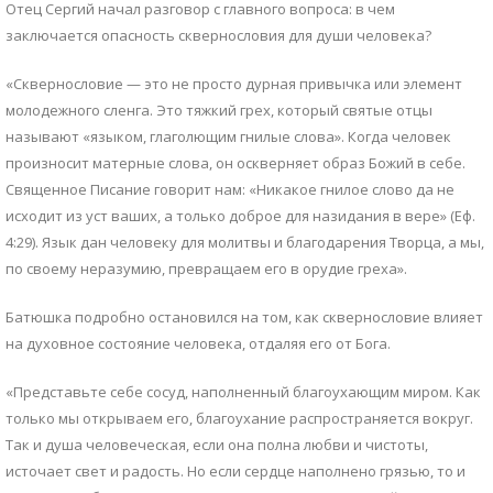
Отец Сергий начал разговор с главного вопроса: в чем
заключается опасность сквернословия для души человека?
«Сквернословие — это не просто дурная привычка или элемент
молодежного сленга. Это тяжкий грех, который святые отцы
называют «языком, глаголющим гнилые слова». Когда человек
произносит матерные слова, он оскверняет образ Божий в себе.
Священное Писание говорит нам: «Никакое гнилое слово да не
исходит из уст ваших, а только доброе для назидания в вере» (Еф.
4:29). Язык дан человеку для молитвы и благодарения Творца, а мы,
по своему неразумию, превращаем его в орудие греха».
Батюшка подробно остановился на том, как сквернословие влияет
на духовное состояние человека, отдаляя его от Бога.
«Представьте себе сосуд, наполненный благоухающим миром. Как
только мы открываем его, благоухание распространяется вокруг.
Так и душа человеческая, если она полна любви и чистоты,
источает свет и радость. Но если сердце наполнено грязью, то и