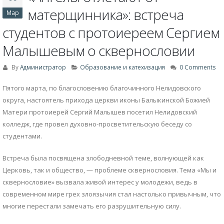
матерщинника»: встреча
Мар
студентов с протоиереем Сергием
Малышевым о сквернословии
By
Администратор
Образование и катехизация
0 Comments
Пятого марта, по благословению благочинного Нелидовского
округа, настоятель прихода церкви иконы Балыкинской Божией
Матери протоиерей Сергий Малышев посетил Нелидовский
колледж, где провел духовно-просветительскую беседу со
студентами.
Встреча была посвящена злободневной теме, волнующей как
Церковь, так и общество, — проблеме сквернословия. Тема «Мы и
сквернословие» вызвала живой интерес у молодежи, ведь в
современном мире грех злоязычия стал настолько привычным, что
многие перестали замечать его разрушительную силу.