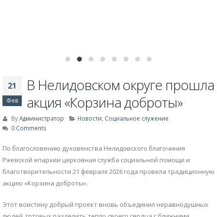
По благословению духовенства Нелидовского благочиния
Ржевской епархии церковная служба социальной помощи и
благотворительности 21 февраля 2026 года провела традиционную
акцию «Корзина доброты».
Этот воистину добрый проект вновь объединил неравнодушных
людей, готовых разделить тепло своего сердца с ближними.
Благодаря отзывчивости жителей Нелидовского муниципального
округа общими усилиями было собрано почти 95 килограммов
продуктов питания.
Собранная помощь будет направлена тем, кто особенно
нуждается в поддержке: одиноким пожилым людям, а также
семьям, оказавшимся в сложной жизненной ситуации. Каждое
пожертвование — это не просто продуктовая корзина, а реальное
проявление евангельской любви к ближнему.