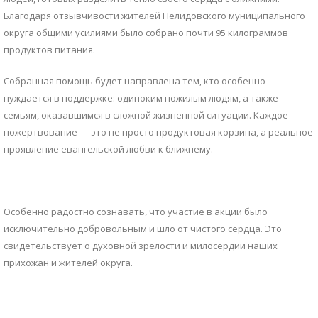
Особенно радостно сознавать, что участие в акции было
исключительно добровольным и шло от чистого сердца. Это
свидетельствует о духовной зрелости и милосердии наших
прихожан и жителей округа.
Нелидовское благочиние выражает искреннюю благодарность
всем, кто внес свою лепту в общее дело милосердия. Да ниспошлет
Господь каждому жертвователю и их близким крепкого здоровья,
душевного мира и благополучия. Пусть ваша доброта вернется к
вам сторицей!
Поделиться