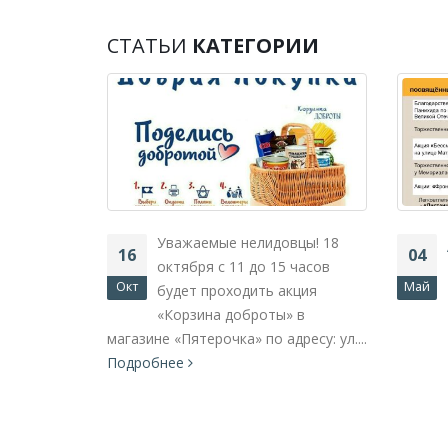
СТАТЬИ
КАТЕГОРИИ
Уважаемые нелидовцы! 18
16
04
октября с 11 до 15 часов
Окт
Май
будет проходить акция
ГРА
«Корзина доброты» в
магазине «Пятерочка» по адресу: ул....
омство с
Подробнее
июня – 28
00 руб 10
рском