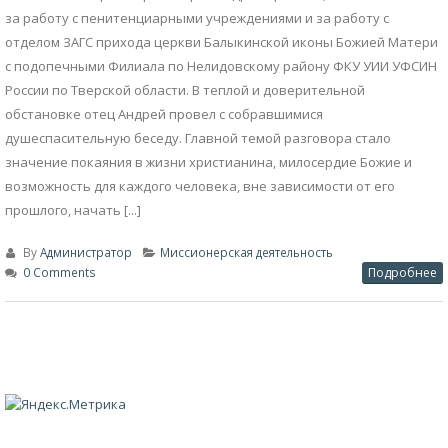
за работу с пенитенциарными учреждениями и за работу с
отделом ЗАГС прихода церкви Балыкинской иконы Божией Матери
с подопечными Филиала по Нелидовскому району ФКУ УИИ УФСИН
России по Тверской области. В теплой и доверительной
обстановке отец Андрей провел с собравшимися
душеспасительную беседу. Главной темой разговора стало
значение покаяния в жизни христианина, милосердие Божие и
возможность для каждого человека, вне зависимости от его
прошлого, начать [...]
By
Администратор
Миссионерская деятельность
0 Comments
Подробнее