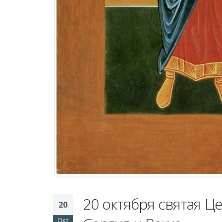
20 октября святая Ц
20
Окт