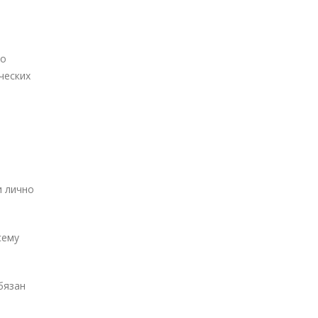
ко
ческих
и лично
сему
бязан