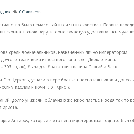
здник
0 Comments
стианства было немало тайных и явных христиан. Первые неред
ны скрывать свою веру, вторые зачастую удостаивались мучени
стова среди военачальников, назначенных лично императором-
другого трагически известного гонителя, Диоклетиана,
-305 годах), были два брата-христианина Сергий и Вакх.
 Его Церковь, узнали о вере братьев-военачальников и донесл
ческим идолам и почитают Христа.
аний, долго унижали, облачив в женское платье и водя так по в
т Христа.
Сирии Антиоху, который люто ненавидел христиан, однако был о