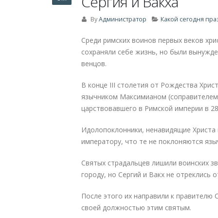
Сергия и Вакха
By
Администратор
Какой сегодня пра
Среди римских воинов первых веков хри
сохраняли себе жизнь, но были вынужде
венцов.
В конце III столетия от Рождества Хри
язычником Максимианом (соправителем 
царствовавшего в Римской империи в 284
Идолопоклонники, ненавидящие Христа и
императору, что те не поклоняются язы
Святых страдальцев лишили воинских зв
городу, но Сергий и Вакх не отреклись о
После этого их направили к правителю 
своей должностью этим святым.