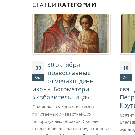
СТАТЬИ
КАТЕГОРИИ
30 октября
30
10
я
православные
Окт
Окт
зднует
отмечают день
иконы Богоматери
свящ
«Избавительница»
Петр
Крут
рвый раз в
Она является одним из самых
ается на
почитаемых и известнейших
Святит
Богородичных образов. Святыня
блестя
входит в число главных чудотворных
руково