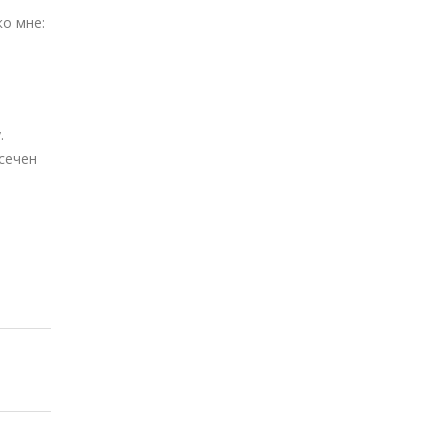
ко мне:
.
усечен