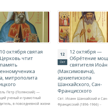
10 октября святая
12 октября —
12
Церковь чтит
Обре́тение мо
Окт
память
святителя Иоа́
енномученика
(Максимовича),
а, митрополита
архиепископа
ицкого
Шанхайского, Сан-
Францисского
ель Петр (Полянский) —
щий ученый и грамотный
Свт. Иоанн Шанхайский и Сан-
дитель, в повседневной жизни
Францисский (1896-1966) ‒