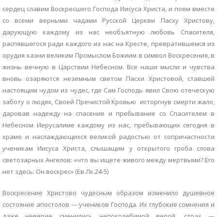
сердец славим Воскресшего Господа Иисуса Христа, и поем вместе
со всеми верными чадами Русской Церкви Пасху Христову,
дарующую каждому из нас необъятную любовь Спасителя,
распявшегося ради каждого из нас на Кресте, превратившемся из
орудия казни великим Промыслом Божиим в символ Воскресения, в
жизнь вечную в Царствии Небесном. Все наши мысли и чувства
вновь озаряются неземным светом Пасхи Христовой, ставшей
настоящим чудом из чудес, где Сам Господь явил Свою отеческую
заботу о людях, Своей Пречистой Кровью исторгнув смерти жало,
даровав надежду на спасение и пребывание со Спасителем в
Небесном Иерусалиме каждому из нас, пребывающих сегодня в
храме и наслаждающихся великой радостью от сопричастности
ученикам Иисуса Христа, слышащим у открытого гроба слова
светозарных Ангелов: «что вы ищете живого между мертвыми? Его
нет здесь: Он воскрес» (Ев.Лк.24-5)
Воскресение Христово чудесным образом изменило душевное
состояние апостолов — учеников Господа. Их глубокие сомнения и
даже неверие сменились непоколебимой верой, страх —