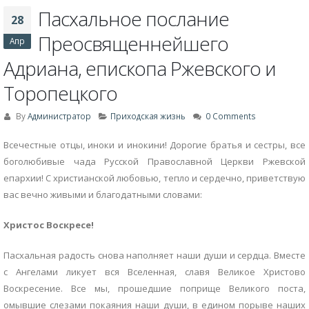
Пасхальное послание
28
Преосвященнейшего
Апр
Адриана, епископа Ржевского и
Торопецкого
By
Администратор
Приходская жизнь
0 Comments
Всечестные отцы, иноки и инокини! Дорогие братья и сестры, все
боголюбивые чада Русской Православной Церкви Ржевской
епархии! С христианской любовью, тепло и сердечно, приветствую
вас вечно живыми и благодатными словами:
Христос Воскресе!
Пасхальная радость снова наполняет наши души и сердца. Вместе
с Ангелами ликует вся Вселенная, славя Великое Христово
Воскресение. Все мы, прошедшие поприще Великого поста,
омывшие слезами покаяния наши души, в едином порыве наших