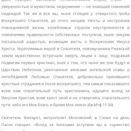
уверенностью и мужеством, недоумение — не знающей сомнений
надеждой. Так же и все мы, ныне стоящие у отверстого гроба
Воскресшего Спасителя, до этого несшие тяготы и нестроения
повседневной жизни, колеблемые страхом неустроенности и
сомнениями правильности собственных поступков, ныне ликуем
пасхальной радостью, возвещая весть о Воскресении Иисуса
Христа. Укрепляемые верой в Спасителя, новомученики Ржевской
земли мужественно встречали смерть лицом к лицу, подражая
подвигам первых христиан, зная о том, что ныне же они будут в
Царствии Небесном, увенчанные венками ангельской славы и
непобедимой Любовью Спасителя, добровольно принявшего
крестные страдания и после воскресшего, тем самым показавшего
всем нам спасительный путь христианина, идущего вслед за
Иисусом Христом, взяв крест свой и не отвергаясь спасительного
пути: «ибо иго Мое благо, и бремя Мое легко» (Ев.Мтф.11-30)
Святитель Филарет, митрополит Московский, в Слове на день
Пасхи говорит: «Вслед за Ангелами вступили мы в торжество