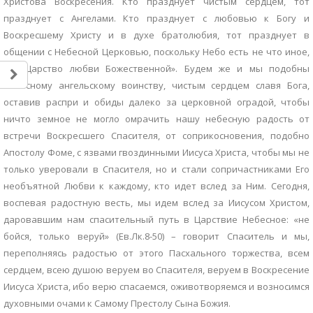
Христова Воскресения. Кто празднует чистым сердцем, тот
празднует с Ангелами. Кто празднует с любовью к Богу и
Воскресшему Христу и в духе братолюбия, тот празднует в
общении с Небесной Церковью, поскольку Небо есть не что иное,
как Царство любви Божественной». Будем же и мы подобны
небесному ангельскому воинству, чистым сердцем славя Бога,
оставив распри и обиды далеко за церковной оградой, чтобы
ничто земное не могло омрачить нашу небесную радость от
встречи Воскресшего Спасителя, от соприкосновения, подобно
Апостолу Фоме, с язвами гвоздинными Иисуса Христа, чтобы мы не
только уверовали в Спасителя, но и стали сопричастниками Его
необъятной Любви к каждому, кто идет вслед за Ним. Сегодня,
воспевая радостную весть, мы идем вслед за Иисусом Христом,
даровавшим нам спасительный путь в Царствие Небесное: «не
бойся, только веруй» (Ев.Лк.8-50) – говорит Спаситель и мы,
переполняясь радостью от этого Пасхального торжества, всем
сердцем, всею душою веруем во Спасителя, веруем в Воскресение
Иисуса Христа, ибо верю спасаемся, оживотворяемся и возносимся
духовными очами к Самому Престолу Сына Божия.