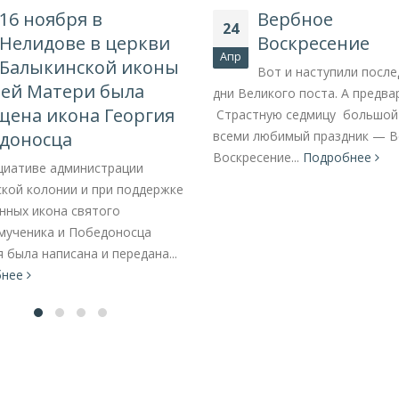
16 ноября в
Вербное
24
Нелидове в церкви
Воскресение
Апр
Балыкинской иконы
Вот и наступили после
ей Матери была
дни Великого поста. А предва
щена икона Георгия
Страстную седмицу большой
доносца
всеми любимый праздник — 
Воскресение...
Подробнее
циативе администрации
кой колонии и при поддержке
нных икона святого
мученика и Победоносца
 была написана и передана...
бнее