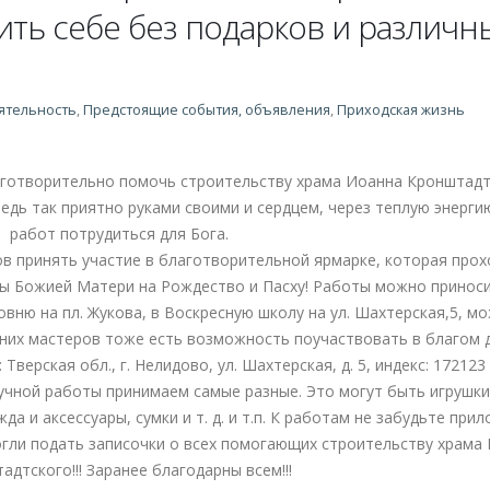
ить себе без подарков и различн
ятельность
,
Предстоящие события, объявления
,
Приходская жизнь
аготворительно помочь строительству храма Иоанна Кронштадт
Ведь так приятно руками своими и сердцем, через теплую энерги
работ потрудиться для Бога.
в принять участие в благотворительной ярмарке, которая прох
ны Божией Матери на Рождество и Пасху! Работы можно приноси
совню на пл. Жукова, в Воскресную школу на ул. Шахтерская,5, м
дних мастеров тоже есть возможность поучаствовать в благом 
верская обл., г. Нелидово, ул. Шахтерская, д. 5, индекс: 172123
учной работы принимаем самые разные. Это могут быть игрушки
да и аксессуары, сумки и т. д. и т.п. К работам не забудьте при
гли подать записочки о всех помогающих строительству храма
адтского!!! Заранее благодарны всем!!!