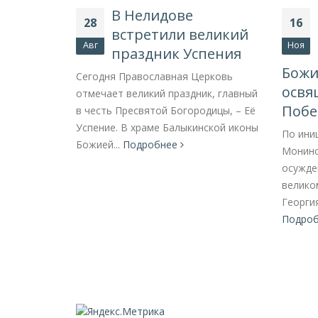
сподне
В Нелидове
28
16
встретили великий
ления
Авг
Ноя
праздник Успения
Божи
ей Матери
Сегодня Православная Церковь
очное
освя
отмечает великий праздник, главный
 с Великим
Побе
в честь Пресвятой Богородицы, – Её
Успение. В храме Балыкинской иконы
По ини
Божией...
Подробнее
Монинс
осужде
велико
Георгия
Подро