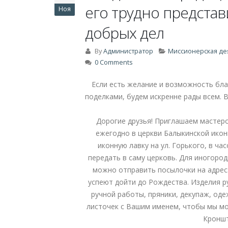
его трудно представ
Ноя
добрых дел
By
Администратор
Миссионерская де
0 Comments
Если есть желание и возможность бл
поделками, будем искренне рады всем. 
Дорогие друзья! Приглашаем мастеро
ежегодно в церкви Балыкинской ико
иконную лавку на ул. Горького, в ча
передать в саму церковь. Для иногоро
можно отправить посылочки на адрес: Т
успеют дойти до Рождества. Изделия р
ручной работы, пряники, декупаж, одеж
листочек с Вашим именем, чтобы мы мо
Кроншт