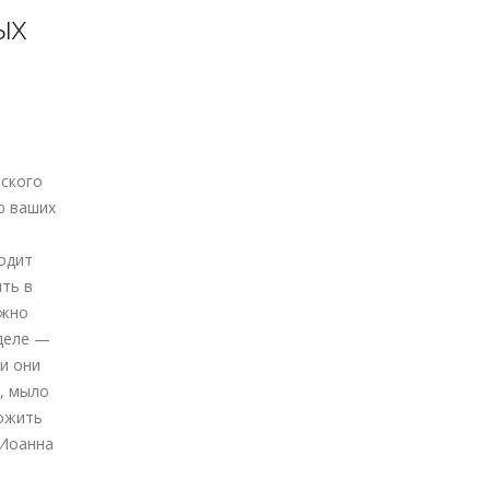
ых
ского
ю ваших
одит
ть в
ожно
деле —
 и они
, мыло
ложить
 Иоанна