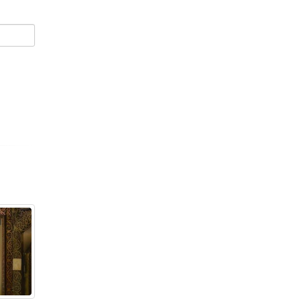
Приглашаем всех
10
неравнодушных
Сен
Уважаемые земляки! 11
сентября Приглашаем всех
неравнодушных в 11-00, в
Общероссийский День трезвости, в