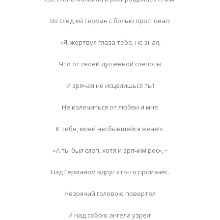
Во след ей Герман с болью простонал:
«Я, жертвуя глаза тебе, не знал,
Что от своей душевной слепоты
И зрячая не исцелишься ты!
Не излечиться от любви и мне
К тебе, моей несбывшейся жене!».
«А ты был слеп, хотя и зрячим рос»,
–
Над Германом вдруг кто-то произнёс.
Незрячий головою повертел
И над собою ангела узрел!