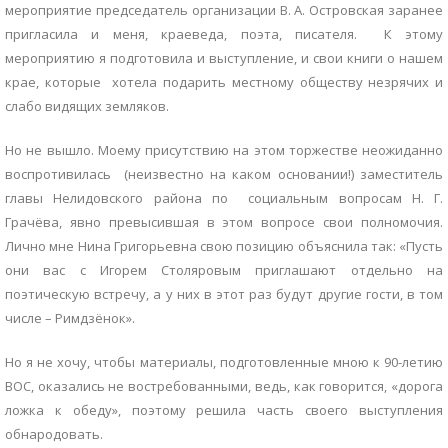
мероприятие председатель организации В. А. Островская заранее
пригласила и меня, краеведа, поэта, писателя. К этому
мероприятию я подготовила и выступление, и свои книги о нашем
крае, которые хотела подарить местному обществу незрячих и
слабо видящих земляков.
Но не вышло. Моему присутствию на этом торжестве неожиданно
воспротивилась (неизвестно на каком основании!) заместитель
главы Нелидовского района по социальным вопросам Н. Г.
Грачёва, явно превысившая в этом вопросе свои полномочия.
Лично мне Нина Григорьевна свою позицию объяснила так: «Пусть
они вас с Игорем Столяровым приглашают отдельно на
поэтическую встречу, а у них в этот раз будут другие гости, в том
числе – Римдзёнок».
Но я не хочу, чтобы материалы, подготовленные мною к 90-летию
ВОС, оказались не востребованными, ведь, как говорится, «дорога
ложка к обеду», поэтому решила часть своего выступления
обнародовать.