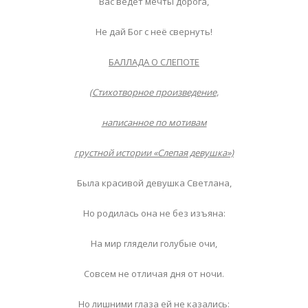
Вас ведёт мечты дорога,
Не дай Бог с неё свернуть!
БАЛЛАДА О СЛЕПОТЕ
(Стихотворное произведение,
написанное по мотивам
грустной истории «Слепая девушка»)
Была красивой девушка Светлана,
Но родилась она не без изъяна:
На мир глядели голубые очи,
Совсем не отличая дня от ночи.
Но лишними глаза ей не казались: