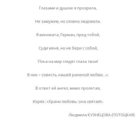
Глазами и душою я прозрела,
Не замужем, но словно овдовела.
Я виновата, Герман, пред тобой,
Суди меня, но не бери с собой,
Пока на мир глядят глаза твои!
В них
–
совесть нашей раненой любви…».
В ответ ей ангел, мимо пролетая,
Изрёк: «Храни любовь: она святая!».
Людмила КУЗНЕЦОВА (ПОТОЦКАЯ)