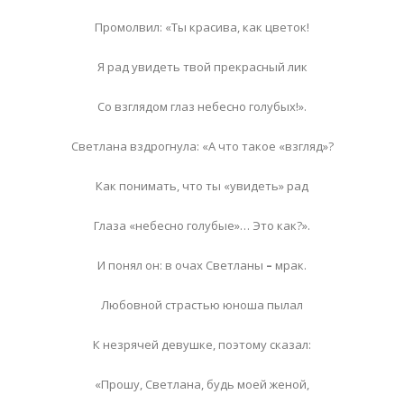
Промолвил: «Ты красива, как цветок!
Я рад увидеть твой прекрасный лик
Со взглядом глаз небесно голубых!».
Светлана вздрогнула: «А что такое «взгляд»?
Как понимать, что ты «увидеть» рад
Глаза «небесно голубые»… Это как?».
И понял он: в очах Светланы
–
мрак.
Любовной страстью юноша пылал
К незрячей девушке, поэтому сказал:
«Прошу, Светлана, будь моей женой,