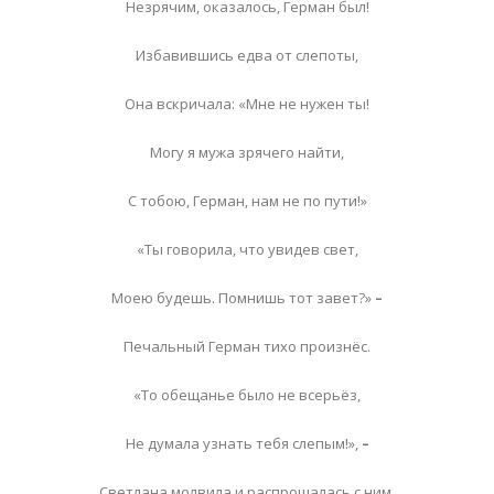
Незрячим, оказалось, Герман был!
Избавившись едва от слепоты,
Она вскричала: «Мне не нужен ты!
Могу я мужа зрячего найти,
С тобою, Герман, нам не по пути!»
«Ты говорила, что увидев свет,
Моею будешь. Помнишь тот завет?»
–
Печальный Герман тихо произнёс.
«То обещанье было не всерьёз,
Не думала узнать тебя слепым!»,
–
Светлана молвила и распрощалась с ним.