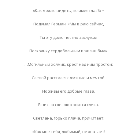
«Как можно видеть, не имея глаз?»
–
Подумал Герман. «Мы в раю сейчас,
Ты эту долю честно заслужил
Поскольку сердобольным в жизни был».
…Могильный холмик, крест над ним простой:
Слепой расстался с жизнью и мечтой.
Но живы его добрые глаза,
В них за слезою копится слеза.
Светлана, горько плача, причитает:
«Как мне тебя, любимый, не хватает!