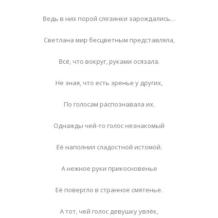
Ведь в них порой слезинки зарождались…
Светлана мир бесцветным представляла,
Всё, что вокруг, руками осязала.
Не зная, что есть зренье у других,
По голосам распознавала их.
Однажды чей-то голос незнакомый
Её наполнил сладостной истомой.
А нежное руки прикосновенье
Её повергло в странное смятенье.
А тот, чей голос девушку увлёк,