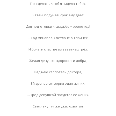
Так сделать, чтоб я видела тебя!».
Затем, подумав, срок ему даёт
Для подготовки к свадьбе
–
ровно год!
…Год миновал. Светлане он принёс
И боль, и счастье из заветных грёз.
Желая девушке здоровья и добра,
Над нею хлопотали доктора,
Ей зренье сотворил один из них.
…Пред девушкой предстал её жених.
Светлану тут же ужас охватил: