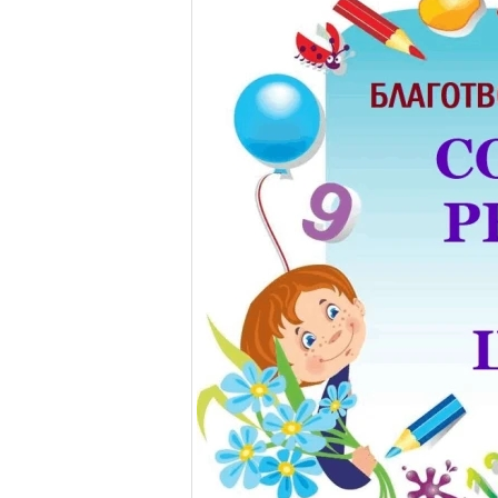
Торопецкий Силуан. Его Преосвященству
Празднование в честь Корсунской иконы
от захватчиков и эпидемий холеры (в 18
1611 году жители Торопца одержали побед
By
Администратор
Новости
0 Co