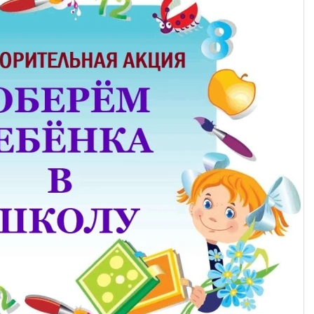
 сослужили благочинный и духовенство Торопецкого округа.
 было установлено в благодарность за чудесное избавление ж
31, 1848 и 1853 годах). По молитвам перед чудотворным образо
у [...]
mments
Под