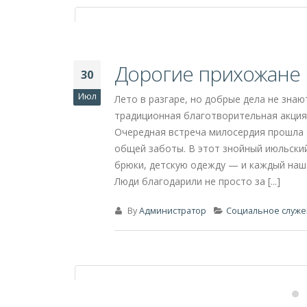
By
Администратор
Новости
0 Co