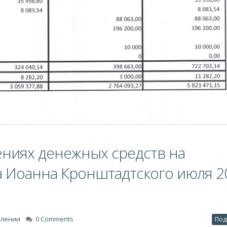
ениях денежных средств на
а Иоанна Кронштадтского июля 2
плении
0 Comments
Под