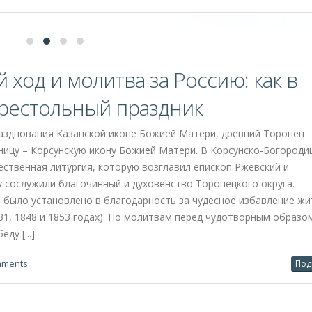
: молитва и память о воинах
о пророка Илии, который на Руси издавна почитается как небесн
жба связана с небом, в Нелидове прошло традиционное памятно
ский долг и милосердие. У монумента павшим героям собрались
о братства». Возложение цветов к подножию памятника стало
 памяти о тех, кто положил душу свою за ближних и Отечество
й с Днем Воздушно-десантных войск, особое внимание было уд