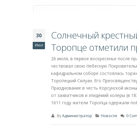
В день Илии Пророка
02
Авг
Второго августа, в день памяти святог
покровитель воинства и людей, чья слу
мероприятие, объединившее веру, воин
активисты местного отделения «Боевог
символом нашей вечной благодарности и
этот знаменательный день, совпадающи
[...]