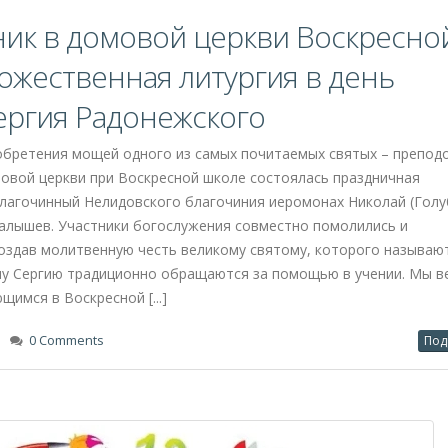
ход и молитва за Россию: как в
рестольный праздник
разднования Казанской иконе Божией Матери, древний Торопец
ицу – Корсунскую икону Божией Матери. В Корсунско-Богороди
ственная литургия, которую возглавил епископ Ржевский и