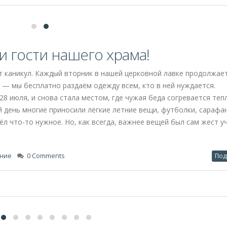
mments
Под