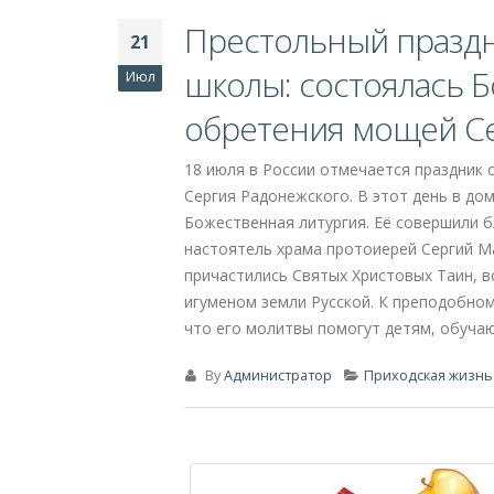
Солнечный крестный 
30
Торопце отметили п
Июл
26 июля, в первое воскресенье после п
чествовал свою Небесную Покровительн
кафедральном соборе состоялась торже