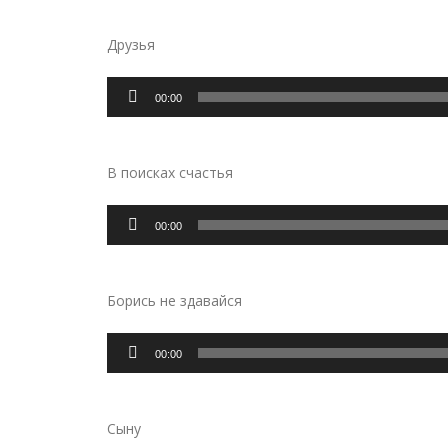
Друзья
Аудиоплеер
00:00
В поисках счастья
Аудиоплеер
00:00
Борись не здавайся
Аудиоплеер
00:00
Сыну