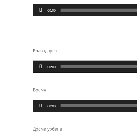
Аудиоплеер
00:00
Благодарен…
Аудиоплеер
00:00
Время
Аудиоплеер
00:00
Драма урбана