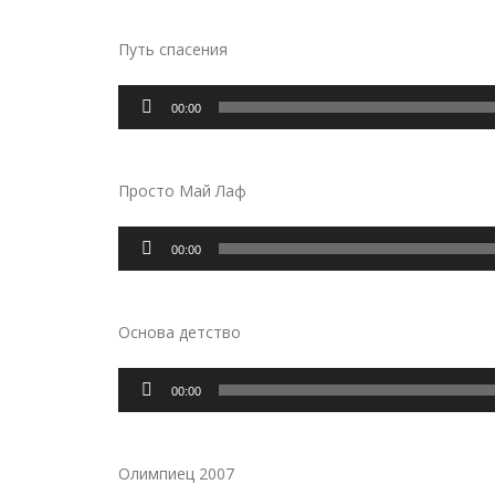
Путь спасения
Аудиоплеер
00:00
Просто Май Лаф
Аудиоплеер
00:00
Основа детство
Аудиоплеер
00:00
Олимпиец 2007